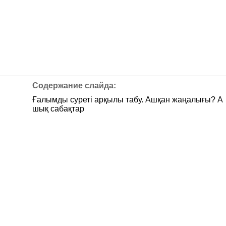
Ғалымды суреті арқылы табу. Ашқан жаңалығы? А
шық сабақтар