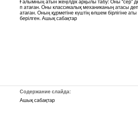
Ғалымның атын жеңілдік арқылы табу: Оны “сер” д
п атаған. Оны классикалық механиканың атасы де
атаған. Оның құрметіне күштің өлшем бірлігіне аты
берілген. Ашық сабақтар
Ашық сабақтар