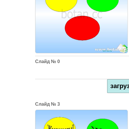
0
загру
3