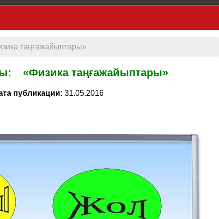
зика таңғажайыптары»
ы: «Физика таңғажайыптары»
ата публикации:
31.05.2016