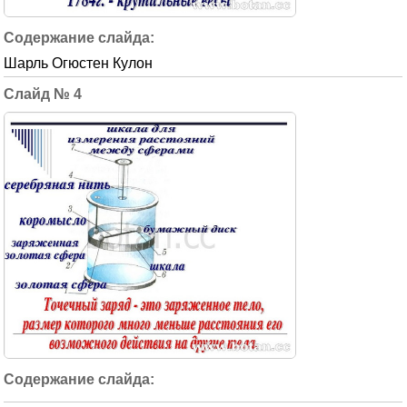
Шарль Огюстен Кулон
4