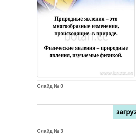
0
загру
3