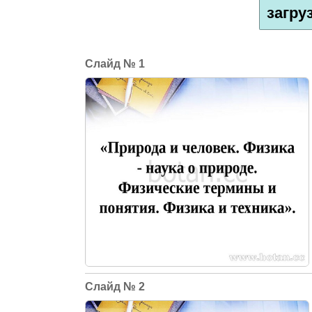
загру
1
2