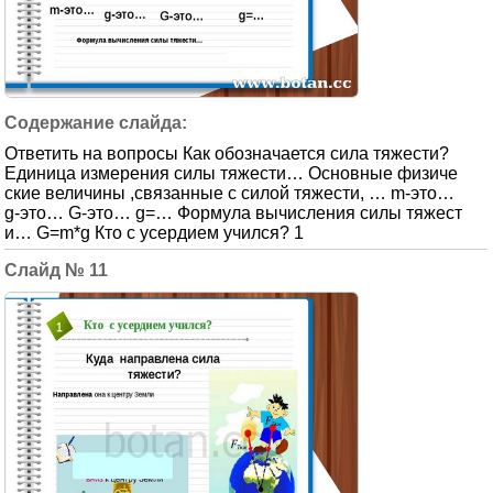
Ответить на вопросы Как обозначается сила тяжести?
Единица измерения силы тяжести… Основные физиче
ские величины ,связанные с силой тяжести, … m-это…
g-это… G-это… g=… Формула вычисления силы тяжест
и… G=m*g Кто с усердием учился? 1
11