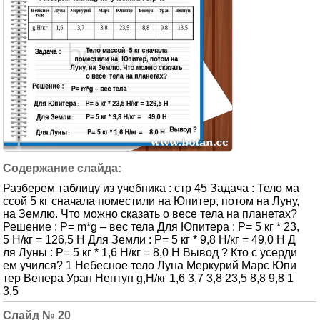
Разберем таблицу из учебника : стр 45 Задача : Тело ма
ссой 5 кг сначала поместили на Юпитер, потом на Луну,
на Землю. Что можно сказать о весе тела на планетах?
Решение : P= m*g – вес тела Для Юпитера : Р= 5 кг * 23,
5 Н/кг = 126,5 Н Для Земли : Р= 5 кг * 9,8 Н/кг = 49,0 Н Д
ля Луны : Р= 5 кг * 1,6 Н/кг = 8,0 Н Вывод ? Кто с усерди
ем учился? 1 Небесное тело Луна Меркурий Марс Юпи
тер Венера Уран Нептун g,Н/кг 1,6 3,7 3,8 23,5 8,8 9,8 1
3,5
20