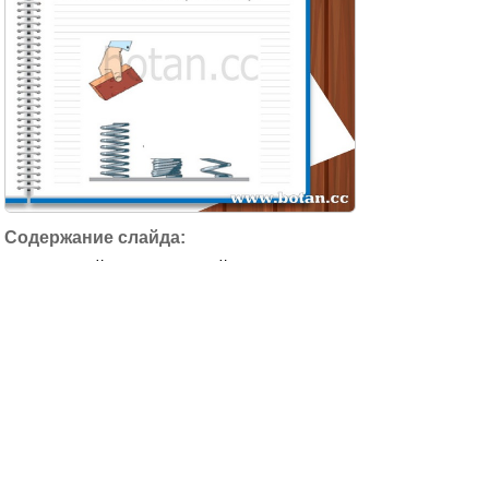
Что произойдет с пружиной , если на нее положить кир
пич…почему ? Исследуем! Познаём! 2
23