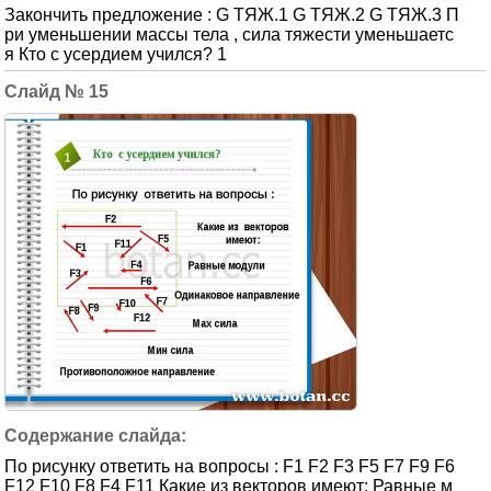
Закончить предложение : G ТЯЖ.1 G ТЯЖ.2 G ТЯЖ.3 П
ри уменьшении массы тела , сила тяжести уменьшаетс
я Кто с усердием учился? 1
15
По рисунку ответить на вопросы : F1 F2 F3 F5 F7 F9 F6
F12 F10 F8 F4 F11 Какие из векторов имеют: Равные м