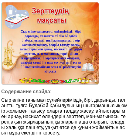
Сыр еліне танымал сүлейлеріміздің бірі, дарынды, тал
антты тұлға Бұдабай Қабылұлының шығармашылық өм
ір жолымен танысу, оларға талдау жасау, айтыстары м
ен арнау, насихат өлеңдерін зерттеп, мән-мағынасы те
рең ақын жырларының қырларын аша отырып, олард
ы халыққа паш ету, уақыт өтсе де құнын жоймайтын ас
ыл мұра екендігін көрсету.