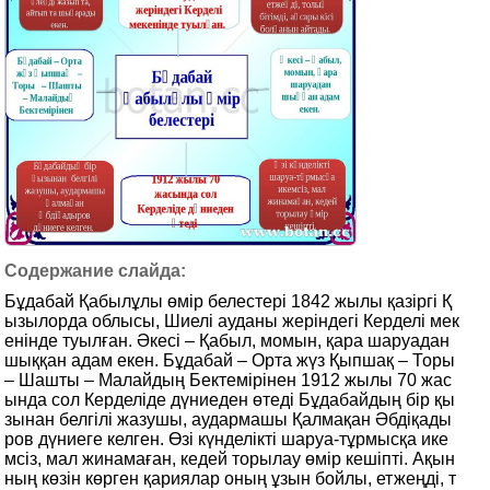
Бұдабай Қабылұлы өмір белестері 1842 жылы қазіргі Қ
ызылорда облысы, Шиелі ауданы жеріндегі Керделі мек
енінде туылған. Әкесі – Қабыл, момын, қара шаруадан
шыққан адам екен. Бұдабай – Орта жүз Қыпшақ – Торы
– Шашты – Малайдың Бектемірінен 1912 жылы 70 жас
ында сол Керделіде дүниеден өтеді Бұдабайдың бір қы
зынан белгілі жазушы, аудармашы Қалмақан Әбдіқады
ров дүниеге келген. Өзі күнделікті шаруа-тұрмысқа ике
мсіз, мал жинамаған, кедей торылау өмір кешіпті. Ақын
ның көзін көрген қариялар оның ұзын бойлы, етжеңді, т