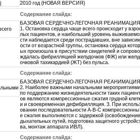
2010 год (НОВАЯ ВЕРСИЯ)
БАЗОВАЯ СЕРДЕЧНО-ЛЕГОЧНАЯ РЕАНИМАЦИ
1. Остановка сердца чаще всего происходит у взро
лых пациентов, и наибольший уровень выживаемо
сти наблюдается среди пострадавших, вне зависи
ости от возрастной группы, остановка сердца кото
ых произошла в присутствии свидетелей и сопрово
ждалась фибрилляцией желудочков (ФЖ) или желу
очковой тахикардией (ЖТ) без пульса.
БАЗОВАЯ СЕРДЕЧНО-ЛЕГОЧНАЯ РЕАНИМАЦИ
2. Наиболее важными начальными мероприятиям
по поддержанию жизнедеятельности таких пациен
ов являются компрессионные сжатия грудной клет
и и своевременная дефибрилляция. 3. При исполь
овании последовательности А-В-С компрессионны
е сжатия выполняются с задержкой (освобождени
дыхательных путей, подготовка защитного устройс
ва, монтаж аппарата ИВЛ).