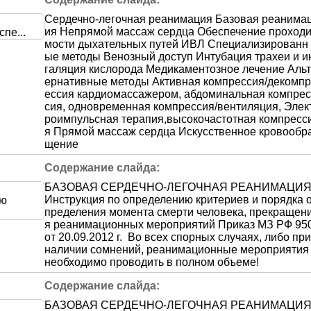
Сердечно-легочная реанимация Базовая реанима
ия Непрямой массаж сердца Обеспечение проход
мости дыхательных путей ИВЛ Специализированн
ые методы Венозный доступ Интубация трахеи и и
галяция кислорода Медикаментозное лечение Альт
ернативные методы Активная компрессия/декомпр
ессия кардиомассажером, абдоминальная компрес
сия, одновременная компрессия/вентиляция, Элек
роимпульсная терапия,высокочастотная компресс
я Прямой массаж сердца Искусственное кровообр
щение
БАЗОВАЯ СЕРДЕЧНО-ЛЕГОЧНАЯ РЕАНИМАЦИ
Инструкция по определению критериев и порядка 
пределения момента смерти человека, прекращен
я реанимационных мероприятий Приказ МЗ РФ 95
от 20.09.2012 г. Во всех спорных случаях, либо при
наличии сомнений, реанимационные мероприятия
необходимо проводить в полном объеме!
БАЗОВАЯ СЕРДЕЧНО-ЛЕГОЧНАЯ РЕАНИМАЦИ