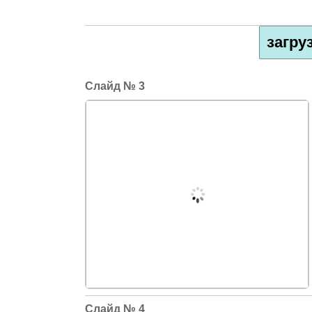
загру
3
4