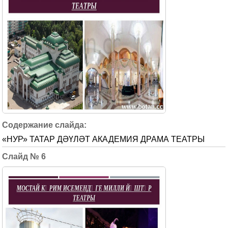
«НУР» ТАТАР ДӘҮЛӘТ АКАДЕМИЯ ДРАМА ТЕАТРЫ
6