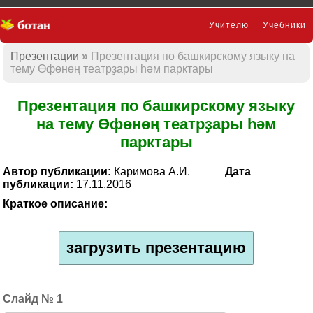
Учителю
Учебники
Презентации
Презентация по башкирскому языку на
Презентации
тему Өфөнөң театрҙары һәм парктары
Презентация по башкирскому языку
на тему Өфөнөң театрҙары һәм
парктары
Автор публикации:
Каримова А.И.
Дата
публикации:
17.11.2016
Краткое описание:
загрузить презентацию
1