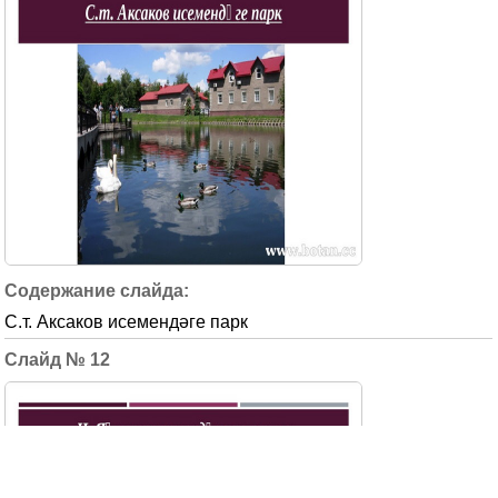
С.т. Аксаков исемендәге парк
12