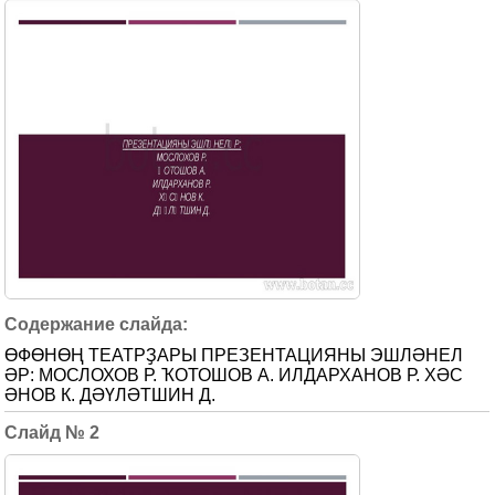
ӨФӨНӨҢ ТЕАТРҘАРЫ ПРЕЗЕНТАЦИЯНЫ ЭШЛӘНЕЛ
ӘР: МОСЛОХОВ Р. ҠОТОШОВ А. ИЛДАРХАНОВ Р. ХӘС
ӘНОВ К. ДӘҮЛӘТШИН Д.
2