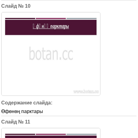
10
Өфөнөң парктары
11