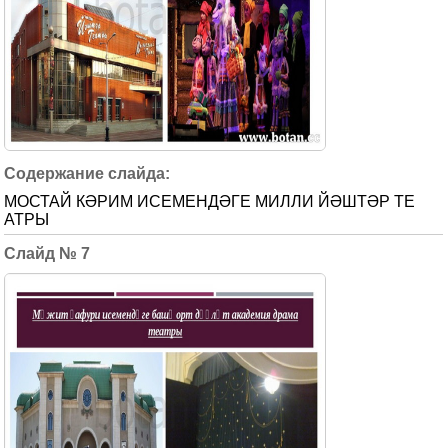
МОСТАЙ КӘРИМ ИСЕМЕНДӘГЕ МИЛЛИ ЙӘШТӘР ТЕ
АТРЫ
7