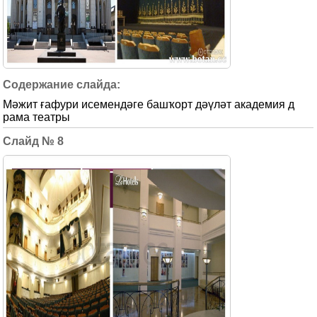
Мәжит ғафури исемендәге башҡорт дәүләт академия д
рама театры
8