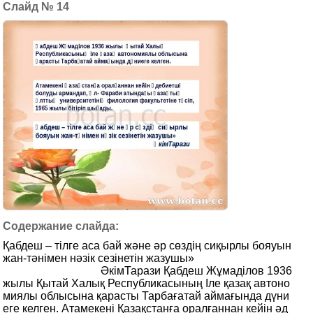
14
Қабдеш – тілге аса бай және әр сөздің сиқырлы бояуын
жан-тәнімен нәзік сезінетін жазушы»
ӘкімТарази Қабдеш Жұмаділов 1936
жылы Қытай Халық Республикасының Іле қазақ автоно
миялы облысына қарасты Тарбағатай аймағында дүни
еге келген. Атамекені Қазақстанға оралғаннан кейін әд