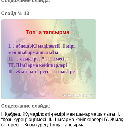
13
І. Қабдеш Жұмаділовтің өмірі мен шығармашылығы ІІ.
“Қозыкүрең” әңгімесі ІІІ. Шығарма кейіпкерлері ІҮ. Жылқ
ы төресі – Қозыкүрең Топқа тапсырма