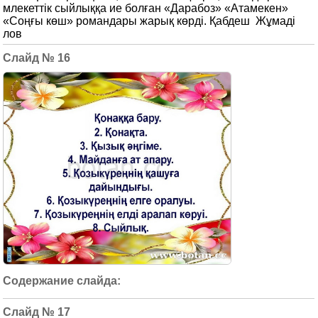
млекеттік сыйлыққа ие болған «Дарабоз» «Атамекен»
«Соңғы көш» романдары жарық көрді. Қабдеш Жұмаді
лов
16
17