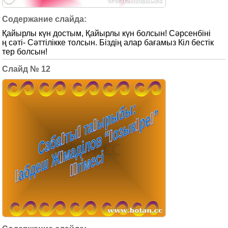
Қайырлы күн достым, Қайырлы күн болсын! Сәрсенбіні
ң сәті- Сәттілікке толсын. Біздің алар бағамыз Кіл бестік
тер болсын!
12