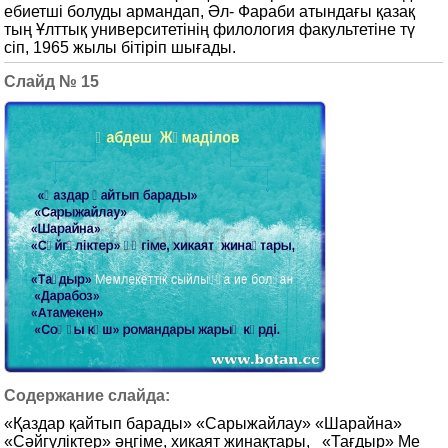
ебиетші болуды армандап, Әл- Фараби атындағы қазақ
тың Ұлттық университетінің филология факультетіне тү
сіп, 1965 жылы бітіріп шығады.
15
«Қаздар қайтып барады» «Сарыжайлау» «Шарайна»
«Сәйгүліктер» әңгіме, хикаят жинақтары, «Тағдыр» Ме