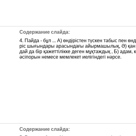
4. Пайда - бұл ... А) өндірістен түскен табыс пен өнд
ріс шығындары арасындағы айырмашылық, Ә) қан
дай да бір қажеттілікке деген мұқтаждық , Б) адам, к
әсіпорын немесе мемлекет иелігіндегі нәрсе.