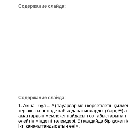
1. Ақша - бұл ... А) тауарлар мен көрсетілетін қызме
тер ақысы ретінде қабылданатындардың бәрі, Ә) а
аматтардың мемлекет пайдасын өз табыстарынан 
өлейтін міндетті төлемдері, Б) қандайда бір қажетті
ікті қанағаттандыратын өнім.