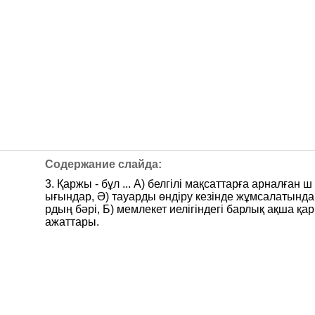
3. Қаржы - бұл ... А) белгілі мақсаттарға арналған ш
ығындар, Ә) тауарды өндіру кезінде жұмсалатында
рдың бәрі, Б) мемлекет иелігіндегі барлық ақша қар
ажаттары.