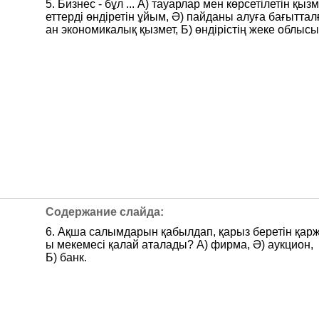
5. Бизнес - бұл ... А) тауарлар мен көрсетілетін қызм
еттерді өндіретін ұйым, Ә) пайданы алуға бағыттал
ан экономикалық қызмет, Б) өндірістің жеке облысы
6. Ақша салымдарын қабылдап, қарыз беретін қар
ы мекемесі қалай аталады? А) фирма, Ә) аукцион,
Б) банк.