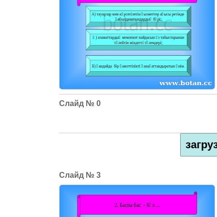
0
загру
3