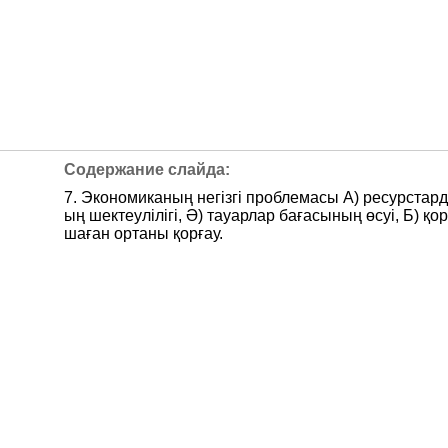
7. Экономиканың негізгі проблемасы А) ресурстард
ың шектеулілігі, Ә) тауарлар бағасының өсуі, Б) қор
шаған ортаны қорғау.