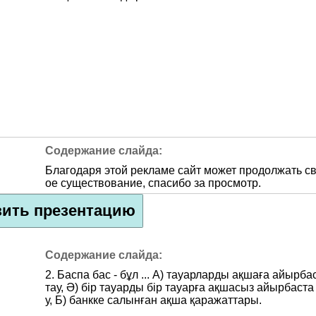
Благодаря этой рекламе сайт может продолжать с
ое существование, спасибо за просмотр.
зить презентацию
2. Баспа бас - бұл ... А) тауарларды ақшаға айырба
тау, Ә) бір тауарды бір тауарға ақшасыз айырбаста
у, Б) банкке салынған ақша қаражаттары.