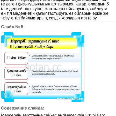
ге деген қызығушылығын арттырумен қатар, олардың б
ілім деңгейінің өсуіне, жан-жақты ойлануына, сөйлеу м
ен тіл мәдениетін қалыптастыруға, өз ойларын еркін же
ткізуге тіл байлықтарын, сөздік қорларын арттыру.
5
Мерсердің зерттеуіне сәйкес әңгімелесудің 3 түрі бар: