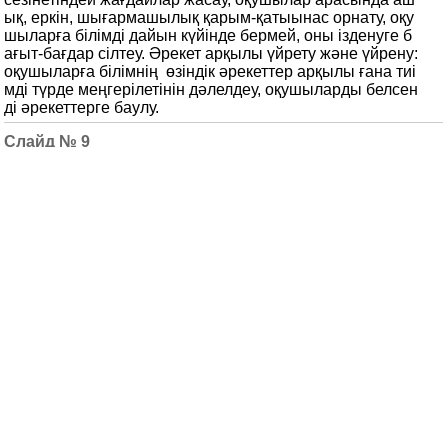
ық, еркін, шығармашылық қарым-қатыынас орнату, оқу
шыларға білімді дайын күйінде бермей, оны ізденуге б
ағыт-бағдар сілтеу. Әрекет арқылы үйрету және үйрену:
оқушыларға білімнің өзіндік әрекеттер арқылы ғана тиі
мді түрде меңгерілетінін дәлелдеу, оқушыларды белсен
ді әрекеттерге баулу.
9