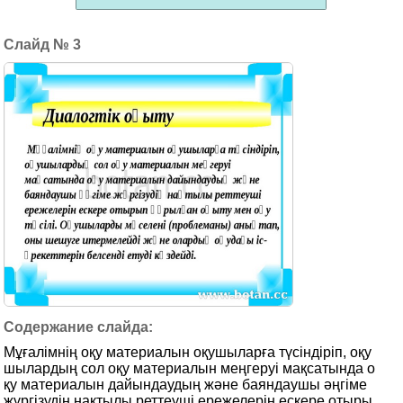
3
Мұғалімнің оқу материалын оқушыларға түсіндіріп, оқу
шылардың сол оқу материалын меңгеруі мақсатында о
қу материалын дайындаудың және баяндаушы әңгіме
жүргізудің нақтылы реттеуші ережелерін ескере отыры