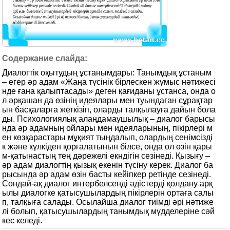
Диалогтік оқытудың ұстанымдары: Танымдық ұстаным
– егер әр адам «Жаңа түсінік бірлескен жұмыс нәтижесі
нде ғана қалыптасады» деген қағиданы ұстанса, онда о
л әрқашан да өзінің идеялары мен туындаған сұрақтар
ын басқаларға жеткізіп, оларды талқылауға дайын бола
ды. Психологиялық алаңдамаушылық – диалог барысы
нда әр адамның ойлары мен идеяларының, пікірлері м
ен көзқарастары мұқият тыңдалып, олардың сенімсізді
к және күлкіден қорғалатынын білсе, онда ол өзін қары
м-қатынастың тең дәрежелі екндігін сезінеді. Қызығу –
әр адам диалогтің қызық екенін түсіну керек. Диалог ба
рысында әр адам өзін басты кейіпкер ретінде сезінеді.
Сондай-ақ диалог интербелсенді әдістерді қолдану арқ
ылы диалогке қатысушылардың пікірлерін ортаға салы
п, талқыға салады. Осылайша диалог тиімді әрі нәтиже
лі болып, қатысушылардың танымдық мүдделеріне сәй
кес келеді.