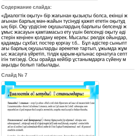
«Диалогтік оқыту» бір жағынан қызықты болса, екінші ж
ағынан барлық мән-жайын түсінуді қажет ететін оқытуд
ың бірі. Оқу үрдісіне оқушылардың барлығы белсенді ж
ұмыс жасауын қамтамасыз ету үшін белсенді оқыту әді
стерін кеңінен қолдану керек. Мысалы: рөлдік ойындар,
қадамды сұхбат, постер қорғау т.б.. Бұл әдістер сыныпт
ағы барлық оқушыларды әрекетке тартып, ұжымда жұм
ыс жасауға үйретіп, тілдік қарым-қатынас орнатуға септ
ігін тигізеді. Осы орайда кейбір ұстанымдарға сүйену м
аңызды болып табылады.
7