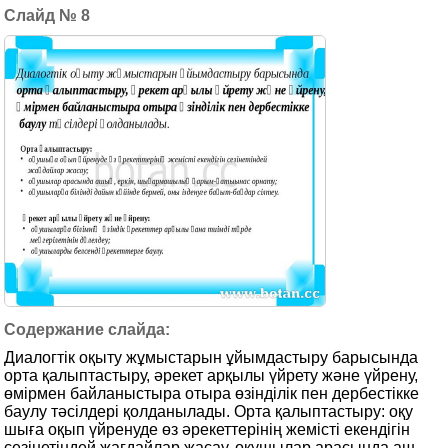
8
Диалогтік оқыту жұмыстарын ұйымдастыру барысында
орта қалыптастыру, әрекет арқылы үйрету және үйрену,
өмірмен байланыстыра отыра өзінділік пен дербестікке
баулу тәсілдері қолданылады. Орта қалыптастыру: оқу
шыға оқып үйренуде өз әрекеттерінің жемісті екендігін
сезінетіндей жағдайлар жасау, оқушылар арасында аш