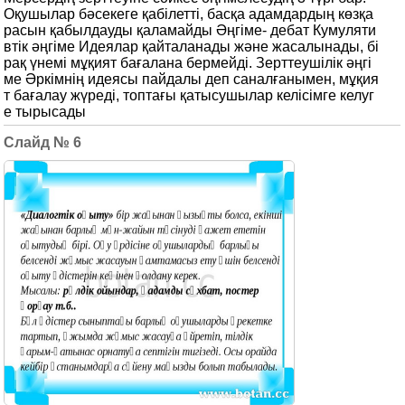
Оқушылар бәсекеге қабілетті, басқа адамдардың көзқа
расын қабылдауды қаламайды Әңгіме- дебат Кумуляти
втік әңгіме Идеялар қайталанады және жасалынады, бі
рақ үнемі мұқият бағалана бермейді. Зерттеушілік әңгі
ме Әркімнің идеясы пайдалы деп саналғанымен, мұқия
т бағалау жүреді, топтағы қатысушылар келісімге келуг
е тырысады
6