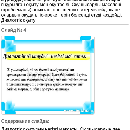
п құрылған оқыту мен оқу тәсілі. Оқушыларды мәселені
(проблеманы) анықтап, оны шешуге итермелейді және
олардың оқудағы іс-әрекеттерін белсенді етуді көздейді.
Диалогтік оқыту
4
Диалогтік оқытудың негізгі мақсаты: Оқушылардың пән