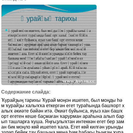
Ҡурайҙың тарихы Ҡурай моңон ишетеп, был моңды һә
м ҡурайҙы халыҡҡа еткергән егет тураһында башҡорт х
алыҡ әкиәте бәйән итә. Әкиәт буйынса, яуыз хан башҡ
орт егетен кеше баҫмаған ҡарурман араһына алып бар
ып ташларға ҡуша. Яңғыҙлыҡтан интеккән егет бер зам
ан бик моңло көй ишетеп ҡала. Егет көй килгән урынды
эҙләп бейек тау башына менә һәм һабағы һынған ҡура