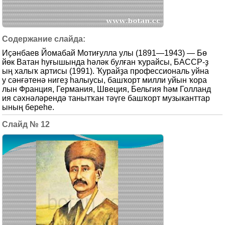
Иҫәнбаев Йомабай Мотиғулла улы (1891—1943) — Бө
йөк Ватан һуғышында һәләк булған ҡурайсы, БАССР-ҙ
ың халыҡ артисы (1991). Ҡурайҙа профессиональ уйна
у сәнғәтенә нигеҙ һалыусы, башҡорт милли уйын ҡора
лын Франция, Германия, Швеция, Бельгия һәм Голланд
ия сәхнәләрендә танытҡан тәүге башҡорт музыканттар
ының береһе.
12