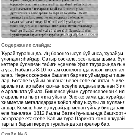
Ҡурай тураһында. Иң боронғо ысул буйынса, ҡурайҙы
үләндән яһайҙар. Сатыр сәскәле, эсе-тышы шыма, бүл
кәттәре булмаған тәбиғи үҫемлек Урал тауҙарында ғын
а үҫә. Һабаҡты 8-10 тотам оҙонлоғонда үлсәп киҫеп ал
алар. Нәҙек осононан башлап бармаҡ уйымдары тишә
ләр. Бөтәһе 5 уйым эшләнә: беренсеһе ос яҡтан 5 иле
аралыҡта, артабан ҡалған өсәүһе алдағыларынан 3 ил
е аралыҡта уйыла. Бишенсе уйым дуртенсеһенән 4 ил
е аралыҡта һырт яҡта уйыла. Элекке заманда ҡурайҙы
ҡиммәтле металлдарҙан ҡойоп яһау ысулы ла ҡулланғ
андар. Көмөш һәм еҙ ҡурайҙар менән уйнау бик дәрәж
әле һаналған. 1812 йылғы Ватан һуғышында башҡорт ғ
әскәрҙәре етәксеһе Ҡаһым түрә Парижға көмөш ҡурай
тартып барып кереүе тураһында хәтирәләр бар.
6