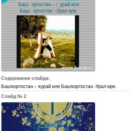
Башҡортостан – ҡурай иле Башҡортостан -Урал ере.
2