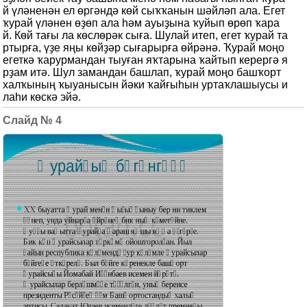
й үләненән ел өргәндә көй сыҡҡанын шәйләп ала. Егет
ҡурай үләнен өҙөп ала һәм ауыҙына ҡуйып өрөп ҡара
й. Көй тағы ла көслөрәк сыға. Шулай итеп, егет ҡурай та
ртырға, үҙе яңы көйҙәр сығарырға өйрәнә. Ҡурай моңо
егеткә ҡарурмандан тыуған яҡтарына ҡайтып керергә я
рҙам итә. Шул замандан башлап, ҡурай моңо башҡорт
халҡының ҡыуанысын йәки ҡайғыһын уртаҡлашыусы и
лаһи көскә эйә.
4