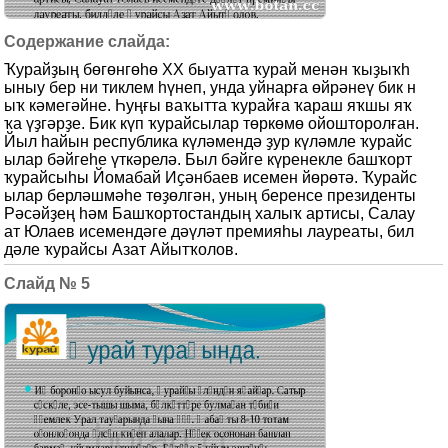
Ҡурайҙың бөгөнгөһө XX быуатта ҡурай менән ҡыҙыҡһ
ыныу бер ни тиклем һүнеп, унда уйнарға өйрәнеү бик н
ыҡ кәмегәйне. Һуңғы ваҡытта ҡурайға ҡараш яҡшы яҡ
ҡа үҙгәрҙе. Бик күп ҡурайсылар төркөмө ойошторолған.
Йыл һайын республика күләмендә ҙур күләмле ҡурайс
ылар бәйгеһе үткәрелә. Был бәйге күренекле башҡорт
ҡурайсыһы Йомабай Иҫәнбаев исемен йөрөтә. Ҡурайс
ылар берләшмәһе төҙөлгән, уның беренсе президенты
Рәсәйҙең һәм Башҡортостандың халыҡ артисы, Салау
ат Юлаев исемендәге дәүләт премияһы лауреаты, бил
дәле ҡурайсы Азат Айытҡолов.
5