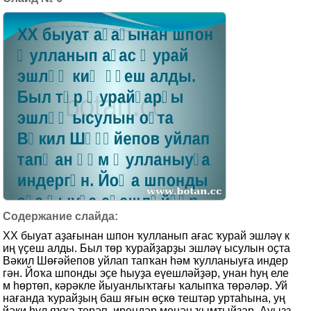
XX быуат аҙағынан шпон ҡулланып ағас ҡурай эшләү к
иң үҫеш алды. Был төр ҡурайҙарҙы эшләү ысулын оҫта
Вәкил Шөғәйепов уйлап тапҡан һәм ҡулланыуға индер
гән. Йоҡа шпонды эҫе һыуҙа еүешләйҙәр, унан һуң еле
м һөртөп, кәрәкле йыуанлыҡтағы ҡалыпҡа төрәләр. Уй
нағанда ҡурайҙың баш яғын өҫкө тештәр уртаһына, уң
йәки һул яҡҡа терәп, ирендәр менән ҡымтыйҙар. Ауыҙз