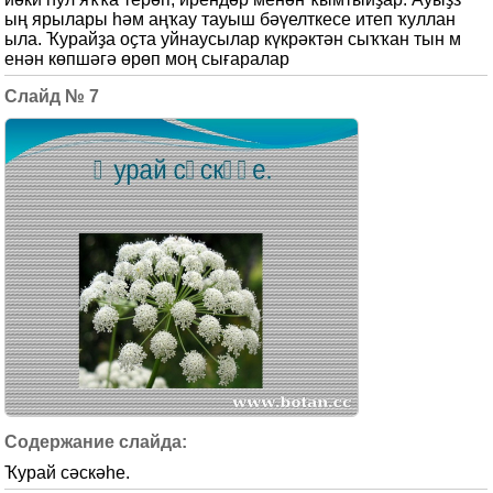
ың ярылары һәм аңҡау тауыш бәүелткесе итеп ҡуллан
ыла. Ҡурайҙа оҫта уйнаусылар күкрәктән сыҡҡан тын м
енән көпшәгә өрөп моң сығаралар
7
Ҡурай сәскәһе.