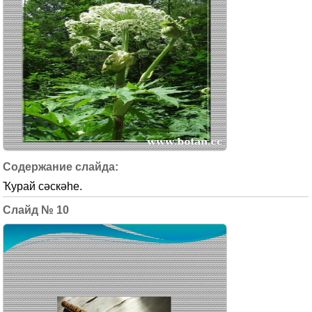
Ҡурай сәскәһе.
10