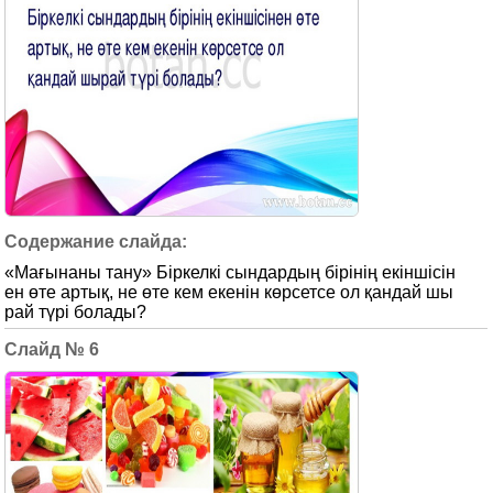
«Мағынаны тану» Біркелкі сындардың бірінің екіншісін
ен өте артық, не өте кем екенін көрсетсе ол қандай шы
рай түрі болады?
6