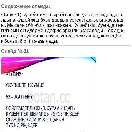
«Білу» 1) Күшейтпелі шырай сапалық сын есімдердің а
лдына күшейткіш буындардың үстелуі арқылы жасалад
ы. Мысалы: біп-биік, жап-жақын. Күшейткіш буындар не
гізгі сын есімдермен дефис арқылы жасалады. Тек ақ, к
өк сөздері күшейткіш буын үстелгенде аппақ, көкпеңбе
к болып бірігіп жазылады.
11