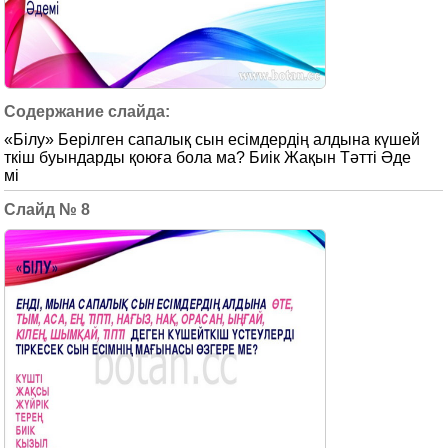
«Білу» Берілген сапалық сын есімдердің алдына күшей
ткіш буындарды қоюға бола ма? Биік Жақын Тәтті Әде
мі
8