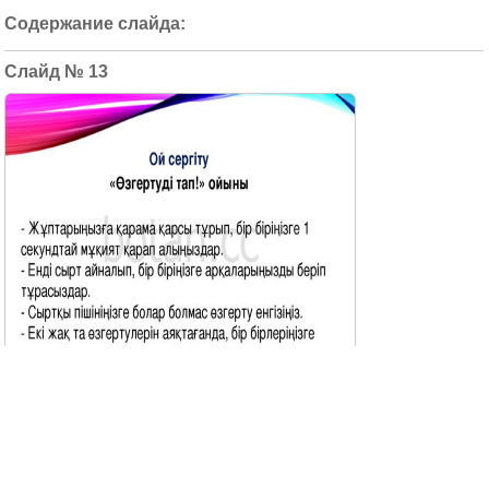
13
Ой сергіту «Өзгертуді тап!» ойыны - Жұптарыңызға қар
ама қарсы тұрып, бір біріңізге 1 секундтай мұқият қарап
алыңыздар. - Енді сырт айналып, бір біріңізге арқалар