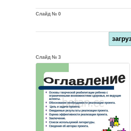
0
загру
3