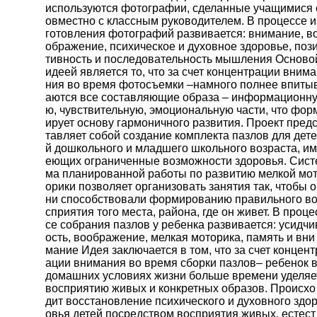
используются фотографии, сделанные учащимися 
овместно с классным руководителем. В процессе и
готовления фотографий развивается: внимание, в
ображение, психическое и духовное здоровье, поз
тивность и последовательность мышления Осново
идеей является то, что за счет концентрации внима
ния во время фотосъемки –намного полнее впиты
аются все составляющие образа – информационн
ю, чувствительную, эмоциональную части, что фор
ирует основу гармоничного развития. Проект пред
тавляет собой создание комплекта пазлов для дете
й дошкольного и младшего школьного возраста, им
еющих ограниченные возможности здоровья. Сист
ма планированной работы по развитию мелкой мо
орики позволяет организовать занятия так, чтобы о
ни способствовали формированию правильного в
сприятия того места, района, где он живет. В проце
се собрания пазлов у ребенка развивается: усидчи
ость, воображение, мелкая моторика, память и вни
мание Идея заключается в том, что за счет концент
ации внимания во время сборки пазлов– ребенок 
домашних условиях жизни больше времени уделяе
восприятию живых и конкретных образов. Происхо
дит восстановление психического и духовного здо
овья детей посредством восприятия живых, естест