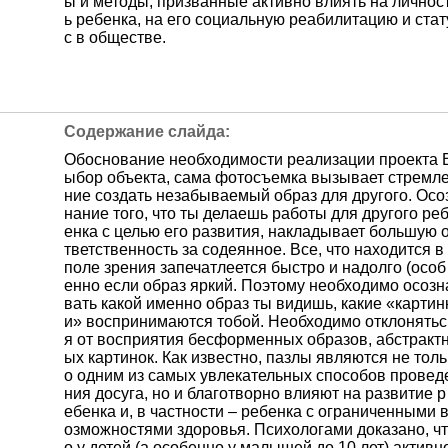
ы и методы, призванные активно влиять на личнос
ь ребенка, на его социальную реабилитацию и стат
с в обществе.
Обоснование необходимости реализации проекта 
ыбор объекта, сама фотосъемка вызывает стремл
ние создать незабываемый образ для другого. Осо
нание того, что ты делаешь работы для другого ре
енка с целью его развития, накладывает большую 
тветственность за содеянное. Все, что находится в
поле зрения запечатлеется быстро и надолго (особ
енно если образ яркий. Поэтому необходимо осозн
вать какой именно образ ты видишь, какие «картин
и» воспринимаются тобой. Необходимо отклонятьс
я от восприятия бесформенных образов, абстракт
ых картинок. Как известно, пазлы являются не толь
о одним из самых увлекательных способов провед
ния досуга, но и благотворно влияют на развитие р
ебенка и, в частности – ребенка с ограниченными 
озможностями здоровья. Психологами доказано, чт
о у детей (а особенно у малышей до 10 лет) активн