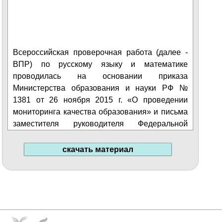
Всероссийская проверочная работа (далее -
ВПР) по русскому языку и математике
проводилась на основании приказа
Министерства образования и науки РФ №
1381 от 26 ноября 2015 г. «О проведении
мониторинга качества образования» и письма
заместителя руководителя Федеральной
службы по надзору в сфере образования и
науки (Рособрнадзор) № 02-435 от 25 сентября
скачать материал
2015 г «О проведении апробации ВПР».
Математика.
Достижение планируемых
результатов в соответствии с ПООП НОО
№
Блоки ПООП НОО
Макс