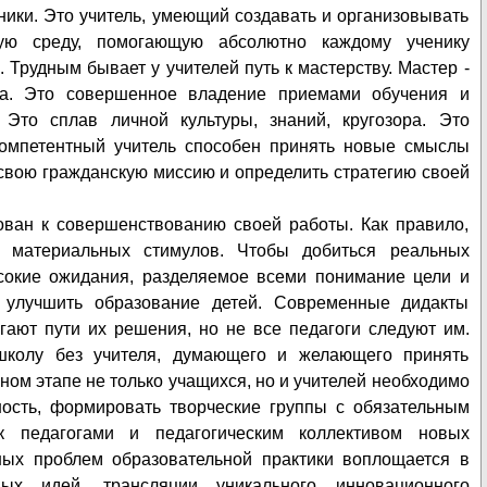
ники. Это учитель, умеющий создавать и организовывать
ую среду, помогающую абсолютно каждому ученику
 Трудным бывает у учителей путь к мастерству. Мастер -
вка. Это совершенное владение приемами обучения и
. Это сплав личной культуры, знаний, кругозора. Это
компетентный учитель способен принять новые смыслы
 свою гражданскую миссию и определить стратегию своей
ван к совершенствованию своей работы. Как правило,
ет материальных стимулов. Чтобы добиться реальных
сокие ожидания, разделяемое всеми понимание цели и
ь улучшить образование детей. Современные дидакты
ают пути их решения, но не все педагоги следуют им.
школу без учителя, думающего и желающего принять
ном этапе не только учащихся, но и учителей необходимо
ность, формировать творческие группы с обязательным
к педагогами и педагогическим коллективом новых
ных проблем образовательной практики воплощается в
ых идей, трансляции уникального инновационного