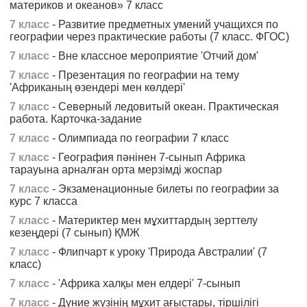
материков и океанов» 7 класс
7 класс
- Развитие предметных умений учащихся по
географии через практические работы (7 класс. ФГОС)
7 класс
- Вне классное мероприятие 'Отчий дом'
7 класс
- Презентация по географии на тему
'Африканың өзендері мен көлдері'
7 класс
- Северный ледовитый океан. Практическая
работа. Карточка-задание
7 класс
- Олимпиада по географии 7 класс
7 класс
- География пәнінен 7-сынып Африка
тарауына арналған орта мерзімді жоспар
7 класс
- Экзаменационные билеты по географии за
курс 7 класса
7 класс
- Материктер мен мұхиттардың зерттелу
кезеңдері (7 сынып) ҚМЖ
7 класс
- Флипчарт к уроку 'Природа Австралии' (7
класс)
7 класс
- 'Африка халқы мен елдері' 7-сынып
7 класс
- Дүние жүзінің мұхит ағыстары, тіршілігі