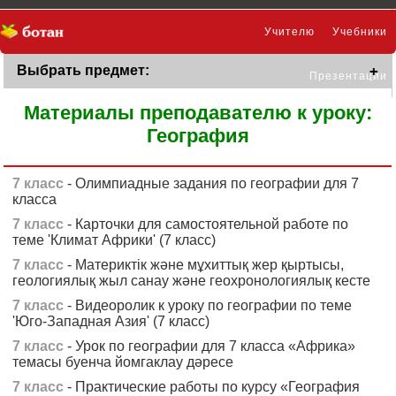
Учителю
Учебники
Выбрать предмет:
Презентации
Материалы преподавателю к уроку:
География
7 класс
- Олимпиадные задания по географии для 7
класса
7 класс
- Карточки для самостоятельной работе по
теме 'Климат Африки' (7 класс)
7 класс
- Материктік және мұхиттық жер қыртысы,
геологиялық жыл санау және геохронологиялық кесте
7 класс
- Видеоролик к уроку по географии по теме
'Юго-Западная Азия' (7 класс)
7 класс
- Урок по географии для 7 класса «Африка»
темасы буенча йомгаклау дәресе
7 класс
- Практические работы по курсу «География