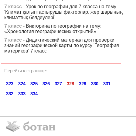
7 класс
- Урок по географии для 7 класса на тему
'Климат қалыптастырушы факторлар, жер шарының
климаттық белдеулері'
7 класс
- Викторина по географии на тему:
«Хронология географических открытий»
7 класс
- Дидактический материал для проверки
знаний географической карты по курсу 'География
материков' 7 класс
Перейти к странице:
323
324
325
326
327
328
329
330
331
332
333
334