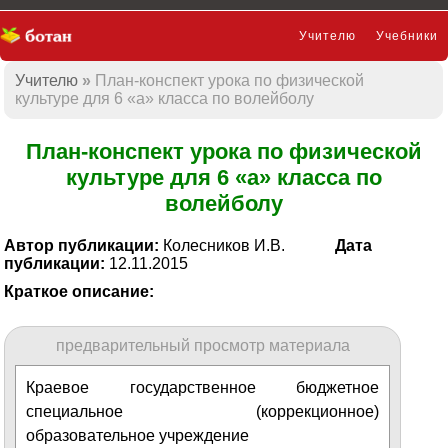
Учителю
Учебники
Учителю
План-конспект урока по физической
Презентации
культуре для 6 «а» класса по волейболу
План-конспект урока по физической
культуре для 6 «а» класса по
волейболу
Автор публикации:
Колесников И.В.
Дата
публикации:
12.11.2015
Краткое описание:
предварительный просмотр материала
Краевое государственное бюджетное
специальное (коррекционное)
образовательное учреждение