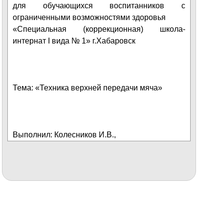
для обучающихся воспитанников с
ограниченными возможностями здоровья
«Специальная (коррекционная) школа-
интернат I вида № 1» г.Хабаровск
Тема: «Техника верхней передачи мяча»
Выполнил: Колесников И.В.,
Учитель КГБСКОУ СКШИ 1 вида 1
План-конспект урока по физической
культуре для
6 «а»
класса по волейболу
Класс:
6
Место урока в теме: №
41 в теме
«Волейбол»