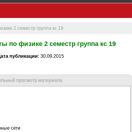
зике 2 семестр группа кс 19
 по физике 2 семестр группа кс 19
ата публикации:
30.09.2015
ельный просмотр материала
рные сети