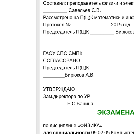
Составил: преподаватель физики и элек
_________ Савельев С.В.
Рассмотрено на П(Ц)К математики и ин
Протокол №_______________2015 год
Председатель П(Ц)К _________ Бирюков
ГАОУ СПО СМПК
СОГЛАСОВАНО
Председатель П(Ц)К
________Бирюков А.В.
УТВЕРЖДАЮ
Зам.директора по УР
_________Е.С.Ванина
ЭКЗАМЕНА
по дисциплине «ФИЗИКА»
для специальности
09.02.05 Компьюте