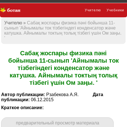
Учителю
Учебники
Учителю
Сабақ жоспары физика пәні бойынша 11-
Презентации
сынып 'Айнымалы ток тізбегіндегі конденсатор және
катушка. Айнымалы токтың толық тізбегі үшін Ом заңы.
'
Сабақ жоспары физика пәні
бойынша 11-сынып 'Айнымалы ток
тізбегіндегі конденсатор және
катушка. Айнымалы токтың толық
тізбегі үшін Ом заңы. '
Автор публикации:
Рзабекова А.Я.
Дата
публикации:
06.12.2015
Краткое описание:
предварительный просмотр материала