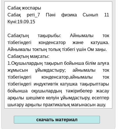
Сабақ жоспары
Сабақ реті_7 Пәні физика Сынып 11
Күні:19.09.15
Сабақтың тақырыбы: Айнымалы ток
тізбегіндегі конденсатор және катушка.
Айнымалы токтың толық тізбегі үшін Ом заңы.
Сабақтың мақсаты:
1.Оқушылардың тақырып бойынша білім алуға
жұмысын ұйымдастыру; айнымалы ток
тізбегіндегі конденсатор,айнымалы ток
тізбегіндегі индуктивтік катушка тақырыптары
бойынша оқушылардың тәжірибелер жасау
арқылы шешімге келуін ұйымдастыру, есептер
шығару арқылы практикалық мағынасын ашу.
2. Оқушылардың эксперименттік дағдыларын
дамытуды жалғастыру; актив кедергі,
скачать материал
айнымалы ток тізбегіндегі конденсатор және